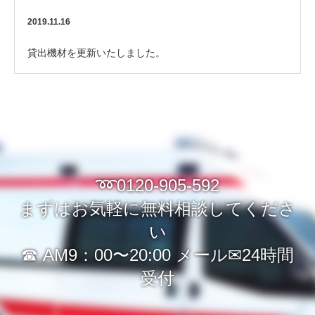
者の検温など行います
2019.11.16
貸出機材を更新いたしました。
➿0120-905-592
まずはお気軽に無料相談してくださ
い
☎︎ AM9：00〜20:00 メール✉︎24時間
受付