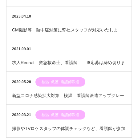
力〜
2023.04.10
CM撮影等 熱中症対策に弊社スタッフが対応いたしま
す。 イベント救護
2021.09.01
求人Recruit 救急救命士、看護師 ※応募は締め切りま
した
2020.05.28
検温_救護_看護師派遣
新型コロナ感染拡大対策 検温 看護師派遣アップグレー
ド
2020.03.21
検温_救護_看護師派遣
撮影やTVロケスタッフの体調チェックなど、看護師が参加