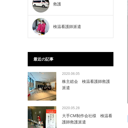
救護
検温看護師派遣
最近の記事
2020.06.05
株主総会 検温看護師救護
派遣
2020.05.28
大手CM制作会社様 検温看
護師救護派遣