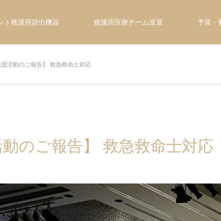
ント救護用貸出機器
救護所医療チーム派遣
予算
護活動のご報告】 救急救命士対応
動のご報告】 救急救命士対応