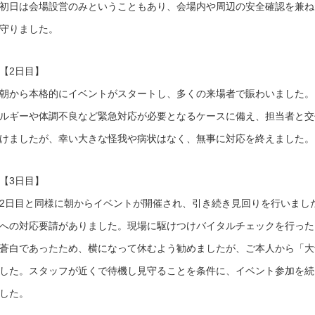
初日は会場設営のみということもあり、会場内や周辺の安全確認を兼ね
守りました。
【2日目】
朝から本格的にイベントがスタートし、多くの来場者で賑わいました。
ルギーや体調不良など緊急対応が必要となるケースに備え、担当者と交
けましたが、幸い大きな怪我や病状はなく、無事に対応を終えました。
【3日目】
2日目と同様に朝からイベントが開催され、引き続き見回りを行いまし
への対応要請がありました。現場に駆けつけバイタルチェックを行った
蒼白であったため、横になって休むよう勧めましたが、ご本人から「大
した。スタッフが近くで待機し見守ることを条件に、イベント参加を続
した。