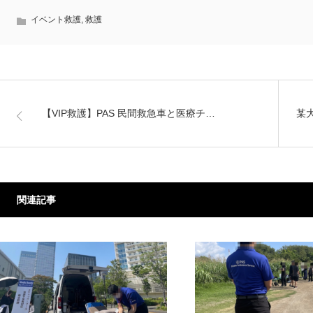
イベント救護
,
救護
【VIP救護】PAS 民間救急車と医療チ…
某
関連記事