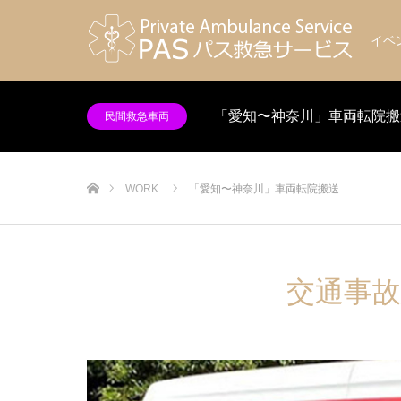
イベ
「愛知〜神奈川」車両転院搬
民間救急車両
ホーム
WORK
「愛知〜神奈川」車両転院搬送
交通事故