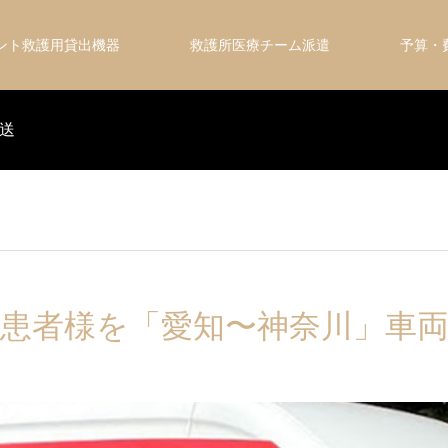
ント救護用貸出機器
救護所医療チーム派遣
予算
送
患者様を「愛知〜神奈川」車