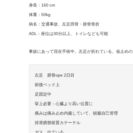
身長：160 cm
体重：50kg
病名：交通事故、左足脛骨・腓骨骨折
ADL：座位は30分以上、トイレなども可能
事故にあって現在手術中。左足が折れている。仮止めの
左足 腓骨ope 2日目
術後ベッド上
足固定中
挙上必要：心臓より高い位置に
痛みは痛み止め内服していて、頓服自己管理
排泄膀胱留置カテーテル
ガス 出ている