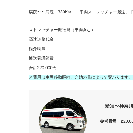
病院〜〜病院 330Km 「車両ストレッチャー搬送」
ストレッチャー搬送費（車両含む）
高速道路代金
軽介助費
搬送看護師費
合計220,000円
※費用は車両移動距離、介助の量によって変わります。
「愛知〜神奈
参考費用 220,