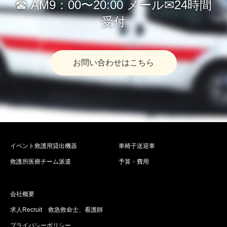
☎︎ AM9：00〜20:00 メール✉︎24時間
受付
お問い合わせはこちら
イベント救護用貸出機器
車椅子送迎車
救護所医療チーム派遣
予算・費用
会社概要
求人Recruit 救急救命士、看護師
プライバシーポリシー